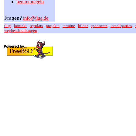
benimmregeln
Fragen?
info@tlug.de
tlug
-
kontakt
-
regulars
-
projekte
-
termine
-
bilder
-
sponsoren
-
installparties
-
wegbeschreibungen