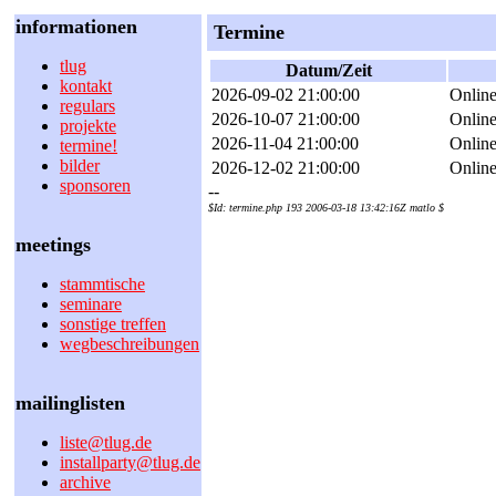
informationen
Termine
tlug
Datum/Zeit
kontakt
2026-09-02 21:00:00
Online 
regulars
2026-10-07 21:00:00
Online 
projekte
2026-11-04 21:00:00
Online 
termine!
bilder
2026-12-02 21:00:00
Online 
sponsoren
--
$Id: termine.php 193 2006-03-18 13:42:16Z matlo $
meetings
stammtische
seminare
sonstige treffen
wegbeschreibungen
mailinglisten
liste@tlug.de
installparty@tlug.de
archive