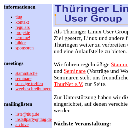
informationen
tlug
kontakt
regulars
Als Thüringer Linux User Group
projekte
Ziel gesetzt, Linux und andere 
termine!
bilder
Thüringen weiter zu verbreite
sponsoren
und eine Anlaufstelle zu bieten.
meetings
Wir führen regelmäßige
Stammt
und
Seminare
(Vorträge und Wo
stammtische
Seminaren steht uns freundliche
seminare
ThurNet e.V.
zur Seite.
sonstige treffen
wegbeschreibungen
Zur Unterstützung haben wir di
eingerichtet, auf denen verschi
mailinglisten
werden.
liste@tlug.de
installparty@tlug.de
Nächste Veranstaltung:
archive