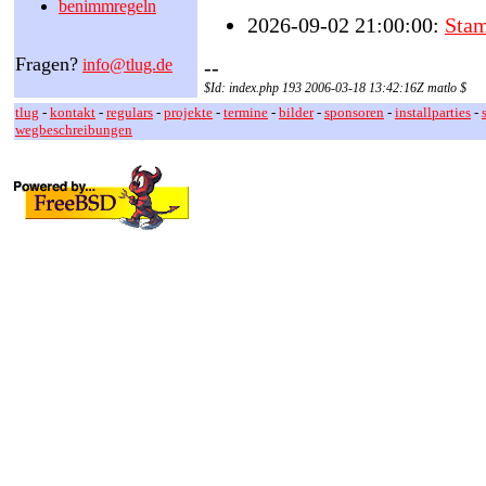
benimmregeln
2026-09-02 21:00:00:
Sta
Fragen?
info@tlug.de
--
$Id: index.php 193 2006-03-18 13:42:16Z matlo $
tlug
-
kontakt
-
regulars
-
projekte
-
termine
-
bilder
-
sponsoren
-
installparties
-
wegbeschreibungen